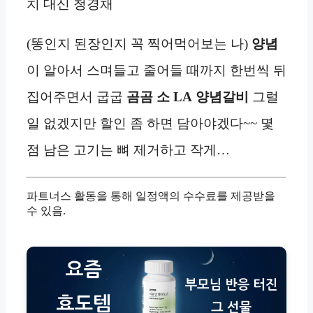
치 대신 청경채
(똥인지 된장인지 꼭 찍어먹어보는 나)
양념
이 알아서 스며들고 줄어들 때까지 한번씩 뒤
집어주면서 굽굽
곰곰
소 LA
양념
갈비
그럴
일 없겠지만 할인 좀 하면 담아야겠다~~ 몇
점 남은 고기는 뼈 제거하고 작게…
파트너스 활동을 통해 일정액의 수수료를 제공받을
수 있음.