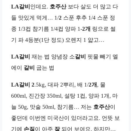
LA갈비
인데요.
호주산
보다 살도 더 많고 다
들 맛있게 먹게… 1/
2
스푼 후추 1/4 스푼 정
종 1/3컵 참기름 1/4컵 양파 1-
2개
링으로 썰
기 파 4등분(1단 정도) 오렌지 1 얇고…
LA갈비
재는 법 양념장 소
갈비
핏물 빼기 엘
에이
갈비
굽는 법
LA갈비
2
.5kg, 대파 2뿌리, 배 1/
2개
, 물
600ml, 진간장 350ml, 설탕 1컵, 양파 1개, 마
늘 50g, 맛술 50ml, 참기름… 저는
호주산
이
좋던데 이번엔 미국산이 있더라고요. 언뜻 보
기에
손질
이 아주
잘
되어 보여요. 하지만…