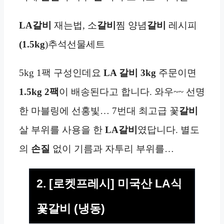
LA갈비
재는법, 소
갈비
찜 양념
갈비
레시피
(1.5kg
)추석선물세트
5kg 1팩 구성인데요
LA 갈비 3kg
주문이면
1.5kg
2팩
이 배송된다고 합니다. 와우~~ 선명
한 마블링에 선홍빛… 7번대 최고급 꽃
갈비
살 부위를 사용을 한
LA갈비
였답니다. 별도
의
손질
없이 기름과 자투리 부위를…
2. [로켓프레시] 미국산 LA식
꽃갈비 (냉동)