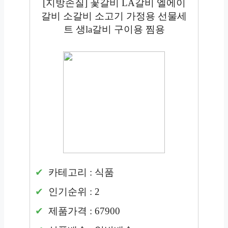
[지방손질] 꽃갈비 LA갈비 엘에이
갈비 소갈비 소고기 가정용 선물세
트 생la갈비 구이용 찜용
카테고리 : 식품
인기순위 : 2
제품가격 : 67900