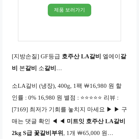
제품 보러가기
[지방손질] GF등급
호주산 LA갈비
엘에이
갈
비
본
갈비
소
갈비
…
소LA갈비 (냉장), 400g, 1팩 ￦16,980 원 할
인률 : 0% 16,980 원 별점 : ⭐⭐⭐⭐⭐ 리뷰 :
[7169] 최저가 기회를 놓치지 마세요 ▶ ▶ 구
매는 댓글 확인 ◀ ◀
미트잇 호주산 LA갈비
2kg S급 꽃갈비부위
, 1개 ￦65,000 원…