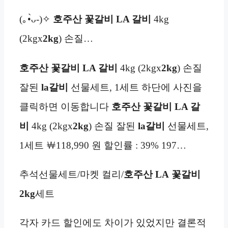
(｡•̀ᴗ-)✧
호주산
꽃갈비
LA 갈비
4kg
(2kgx
2kg
) 손질…
호주산
꽃갈비
LA 갈비
4kg (2kgx
2kg
) 손질
잘된
la갈비
선물세트, 1세트 하단에 사진을
클릭하면 이동합니다
호주산
꽃갈비
LA 갈
비
4kg (2kgx
2kg
) 손질 잘된
la갈비
선물세트,
1세트 ￦118,990 원 할인률 : 39% 197…
추석선물세트/마켓 컬리/
호주산 LA
꽃갈비
2kg
세트
각자 카드 할인에도 차이가 있었지만 결론적