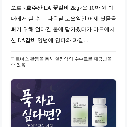
으로 <
호주산 LA
꽃갈비
2kg
>을 10만 원 이
내에서 살 수… 다음날 토요일인 어제 핏물을
빼기 위해 얼마간 물에 담가뒀다가 마트에서
산
LA갈비
양념에 양파와 과일…
파트너스 활동을 통해 일정액의 수수료를 제공받을
수 있음.