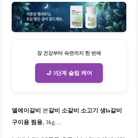
장 건강부터 숙면까지 한 번에
🌙 3단계 슬립 케어
엘에이갈비
본
갈비 소갈비 소고기
생la갈비
구이용 찜용
, 3kg…