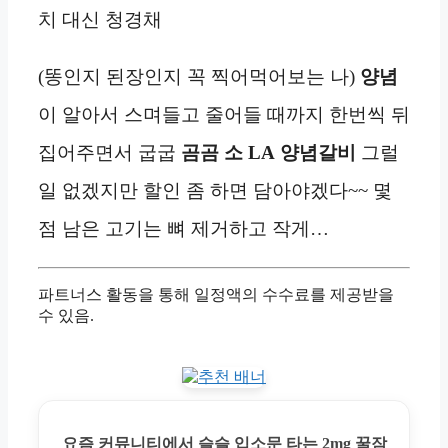
치 대신 청경채
(똥인지 된장인지 꼭 찍어먹어보는 나)
양념
이 알아서 스며들고 줄어들 때까지 한번씩 뒤
집어주면서 굽굽
곰곰
소 LA
양념
갈비
그럴
일 없겠지만 할인 좀 하면 담아야겠다~~ 몇
점 남은 고기는 뼈 제거하고 작게…
파트너스 활동을 통해 일정액의 수수료를 제공받을
수 있음.
요즘 커뮤니티에서 슬슬 입소문 타는 2mg 꿀잠