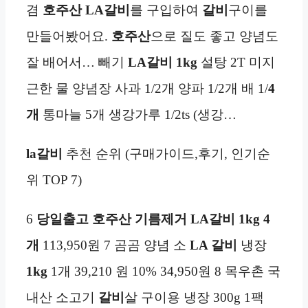
겸
호주산
LA갈비
를 구입하여
갈비
구이를
만들어봤어요.
호주산
으로 질도 좋고 양념도
잘 배어서… 빼기
LA갈비
1kg
설탕 2T 미지
근한 물 양념장 사과 1/2개 양파 1/2개 배 1/
4
개
통마늘 5개 생강가루 1/2ts (생강…
la갈비
추천 순위 (구매가이드,후기, 인기순
위 TOP 7)
6
당일출고
호주산 기름제거 LA갈비
1kg
4
개
113,950원 7 곰곰 양념 소
LA 갈비
냉장
1kg
1개 39,210 원 10% 34,950원 8 목우촌 국
내산 소고기
갈비
살 구이용 냉장 300g 1팩