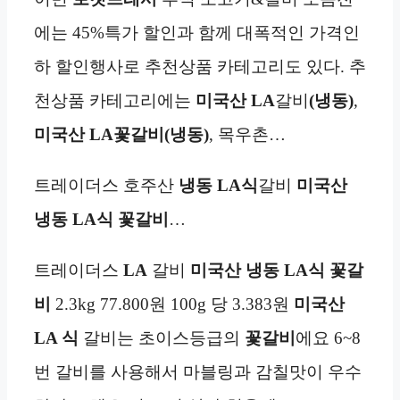
에는 45%특가 할인과 함께 대폭적인 가격인
하 할인행사로 추천상품 카테고리도 있다. 추
천상품 카테고리에는
미국산 LA
갈비
(냉동)
,
미국산 LA
꽃갈비(냉동)
, 목우촌…
트레이더스 호주산
냉동
LA식
갈비
미국산
냉동
LA식 꽃갈비
…
트레이더스
LA
갈비
미국산
냉동
LA식 꽃갈
비
2.3kg 77.800원 100g 당 3.383원
미국산
LA 식
갈비는 초이스등급의
꽃갈비
에요 6~8
번 갈비를 사용해서 마블링과 감칠맛이 우수