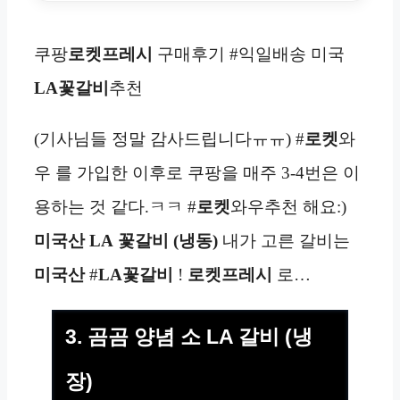
쿠팡
로켓프레시
구매후기 #익일배송 미국
LA
꽃갈비
추천
(기사님들 정말 감사드립니다ㅠㅠ) #
로켓
와
우 를 가입한 이후로 쿠팡을 매주 3-4번은 이
용하는 것 같다.ㅋㅋ #
로켓
와우추천 해요:)
미국산 LA
꽃갈비 (냉동)
내가 고른 갈비는
미국산
#
LA
꽃갈비
!
로켓프레시
로…
3. 곰곰 양념 소 LA 갈비 (냉
장)