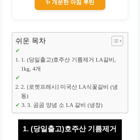
✨ 개운한 아침 루틴
쉬운 목차
1. (당일출고)호주산 기름제거 LA갈비,
1kg, 4개
2. [로켓프레시] 미국산 LA식꽃갈비 (냉
동)
3. 곰곰 양념 소 LA 갈비 (냉장)
1. (당일출고)호주산 기름제거