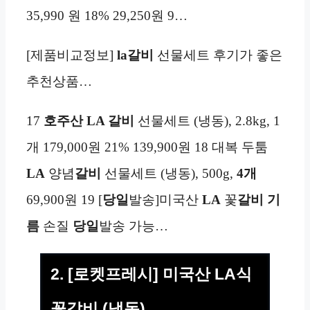
35,990 원 18% 29,250원 9…
[제품비교정보]
la갈비
선물세트 후기가 좋은
추천상품…
17
호주산
LA 갈비
선물세트 (냉동), 2.8kg, 1
개 179,000원 21% 139,900원 18 대복 두툼
LA
양념
갈비
선물세트 (냉동), 500g,
4개
69,900원 19 [
당일
발송]미국산
LA
꽃
갈비
기
름
손질
당일
발송 가능…
2. [로켓프레시] 미국산 LA식
꽃갈비 (냉동)