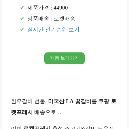
제품가격 : 44900
상품배송 : 로켓배송
실시간 인기순위 보기
제품 보러가기
한우갈비 선물,
미국산 LA
꽃갈비
를 쿠팡
로
켓프레시
배송으로…
이번
로켓프레시
추석 소고기&갈비 모음전