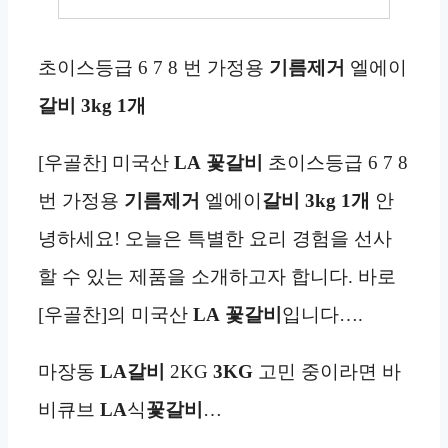
초이스등급 6 7 8 번 가정용
기름
제거
엘에이
갈비
3kg
1개
[우골찬] 미국산
LA
꽃갈비
초이스등급 6 7 8
번 가정용
기름
제거
엘에이
갈비
3kg
1개
안
녕하세요! 오늘은 특별한 요리 경험을 선사
할 수 있는 제품을 소개하고자 합니다. 바로
[우골찬]의 미국산
LA
꽃갈비
입니다….
마장동
LA갈비
2KG
3KG
고민 중이라면 바
비큐브
LA
식
꽃갈비
…