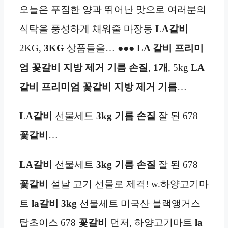
오늘은 푸짐한 양과 뛰어난 맛으로 여러분의
식탁을 풍성하게 채워줄 마장동
LA갈비
2KG,
3KG
상품들을… ●●●
LA 갈비 프리미
엄 꽃갈비 지방 제거 기름 손질
,
1개
, 5kg
LA
갈비 프리미엄 꽃갈비 지방 제거 기름
…
LA갈비
선물세트
3kg
기름 손질
잘 된 678
꽃갈비
…
LA갈비
선물세트
3kg
기름 손질
잘 된 678
꽃갈비
설날 고기 선물로 제격! w.하양고기마
트
la갈비
3kg
선물세트 미국산 블랙앵거스
탑초이스 678
꽃갈비
먼저, 하양고기마트
la