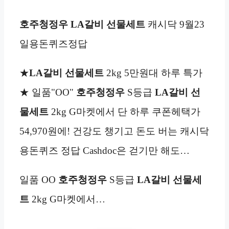
호주청정우
LA갈비 선물세트
캐시닥 9월23
일용돈퀴즈정답
★
LA갈비 선물세트
2kg 5만원대 하루 특가
★ 일품"OO"
호주청정우
S등급
LA갈비 선
물세트
2kg G마켓에서 단 하루 쿠폰헤택가
54,970원에! 건강도 챙기고 돈도 버는 캐시닥
용돈퀴즈 정답 Cashdoc은 걷기만 해도…
일품 OO
호주청정우
S등급
LA갈비 선물세
트
2kg G마켓에서…