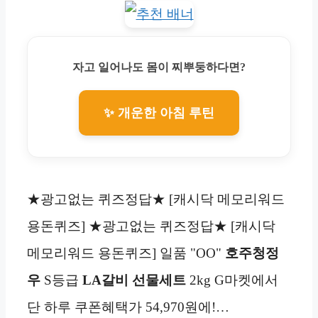
자고 일어나도 몸이 찌뿌둥하다면?
✨ 개운한 아침 루틴
★광고없는 퀴즈정답★ [캐시닥 메모리워드
용돈퀴즈] ★광고없는 퀴즈정답★ [캐시닥
메모리워드 용돈퀴즈] 일품 "OO"
호주청정
우
S등급
LA갈비 선물세트
2kg G마켓에서
단 하루 쿠폰혜택가 54,970원에!…