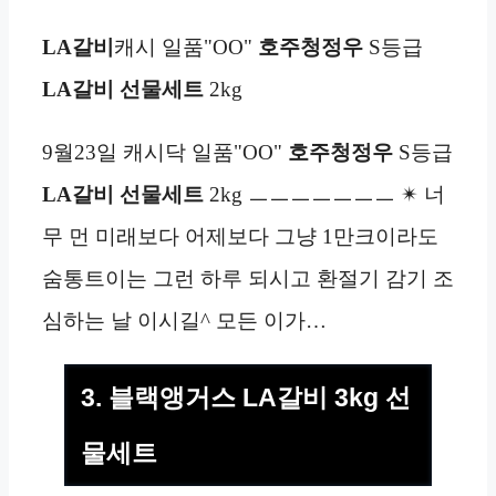
LA갈비
캐시 일품"OO"
호주청정우
S등급
LA갈비 선물세트
2kg
9월23일 캐시닥 일품"OO"
호주청정우
S등급
LA갈비 선물세트
2kg ㅡㅡㅡㅡㅡㅡㅡ ✴ 너
무 먼 미래보다 어제보다 그냥 1만크이라도
숨통트이는 그런 하루 되시고 환절기 감기 조
심하는 날 이시길^ 모든 이가…
3. 블랙앵거스 LA갈비 3kg 선
물세트