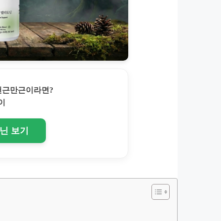
 천근만근이라면?
이
토닌 보기