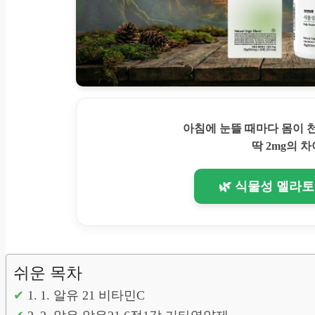
아침에 눈뜰 때마다 몸이
딱 2mg의 차
🌿 식물성 멜라
쉬운 목차
1. 알유 21 비타민C